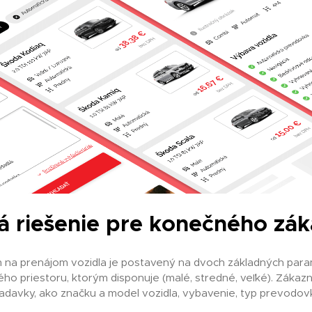
á riešenie pre konečného zák
m na prenájom vozidla je postavený na dvoch základných par
ého priestoru, ktorým disponuje (malé, stredné, veľké). Zákazn
iadavky, ako značku a model vozidla, vybavenie, typ prevodov