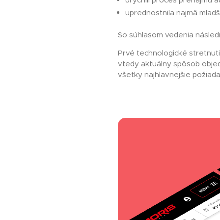
urýchlil proces prenájmu a
uprednostnila najmä mladši
So súhlasom vedenia následn
Prvé technologické stretnuti
vtedy aktuálny spôsob objedn
všetky najhlavnejšie požiada