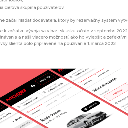
utomobilov,
a cieľová skupina používateľov.
e začali hľadať dodávateľa, ktorý by rezervačný systém vytvo
e k začiatku vývoja sa v bart.sk uskutočnilo v septembri 202
ávania a našli viacero možností, ako ho vylepšiť a zefektívni
vky klienta bolo pripravené na používanie 1. marca 2023.