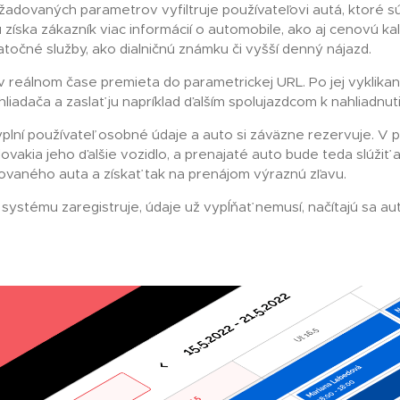
dovaných parametrov vyfiltruje používateľovi autá, ktoré sú 
ska zákazník viac informácií o automobile, ako aj cenovú kal
očné služby, ako dialničnú známku či vyšší denný nájazd.
v reálnom čase premieta do parametrickej URL. Po jej vyklika
liadača a zaslať ju napríklad ďalším spolujazdcom k nahliadnuti
plní používateľ osobné údaje a auto si záväzne rezervuje. V p
lovakia jeho ďalšie vozidlo, a prenajaté auto bude teda slúži
sovaného auta a získať tak na prenájom výraznú zľavu.
 systému zaregistruje, údaje už vypĺňať nemusí, načítajú sa aut