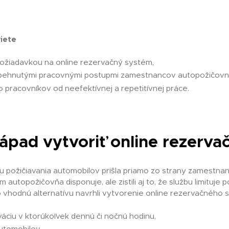
viete
 požiadavkou na online rezervačný systém,
zabehnutými pracovnými postupmi zamestnancov autopožičovn
 pracovníkov od neefektívnej a repetitívnej práce.
ápad vytvoriť online rezerva
u požičiavania automobilov prišla priamo zo strany zamestnan
ým autopožičovňa disponuje, ale zistili aj to, že službu limituj
o vhodnú alternatívu navrhli vytvorenie online rezervačného s
áciu v ktorúkoľvek dennú či nočnú hodinu,