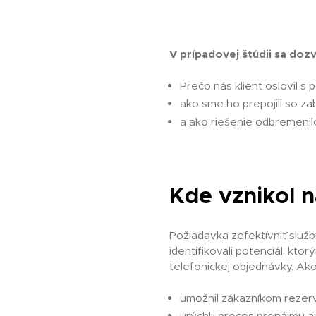
V prípadovej štúdii sa doz
Prečo nás klient oslovil s
ako sme ho prepojili so 
a ako riešenie odbremenilo
Kde vznikol n
Požiadavka zefektívniť služb
identifikovali potenciál, ktor
telefonickej objednávky. Ak
umožnil zákazníkom rezerv