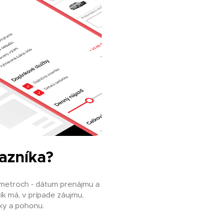
azníka?
ametroch - dátum prenájmu a
ík má, v prípade záujmu,
ky a pohonu.