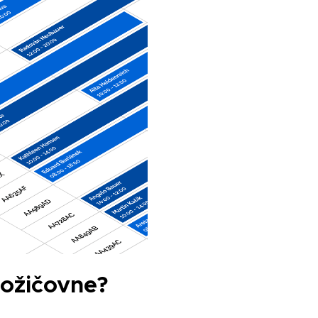
ožičovne?