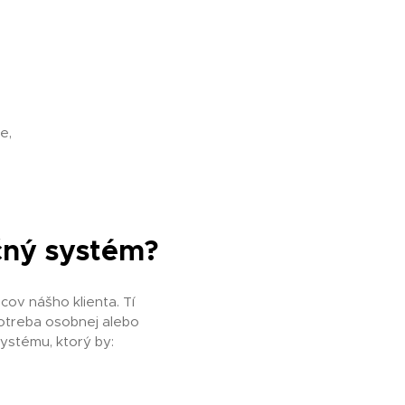
e,
čný systém?
cov nášho klienta. Tí
e potreba osobnej alebo
ystému, ktorý by: