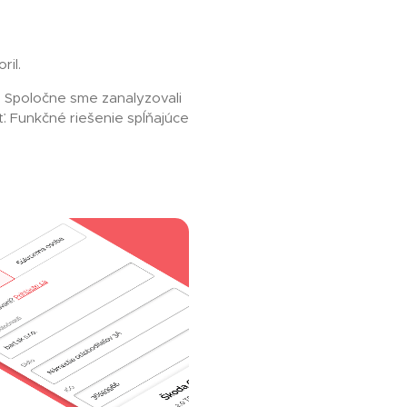
ril.
2. Spoločne sme zanalyzovali
ť. Funkčné riešenie spĺňajúce