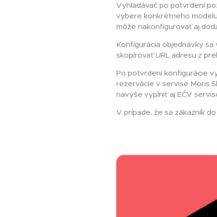
Vyhľadávač po potvrdení poža
výbere konkrétneho modelu zí
môže nakonfigurovať aj dodat
Konfigurácia objednávky sa 
skopírovať URL adresu z preh
Po potvrdení konfigurácie vy
rezervácie v servise Moris S
navyše vyplniť aj EČV servi
V prípade, že sa zákazník do