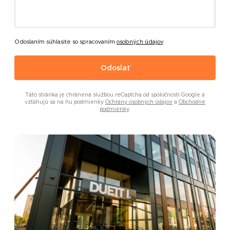
Odoslaním súhlasite so spracovaním
osobných údajov
.
Odoslať
Táto stránka je chránená službou reCaptcha od spoločnosti Google a
vzťahujú sa na ňu podmienky
Ochrany osobných údajov
a
Obchodné
podmienky
.