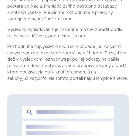
postará aplikácia. Prehľadá zaňho dostupné databázy
a zobrazí všetky relevantné rozhodnutia a predpisy
zverejnené naprieč inštitúciami.
Výsledky vyhľadávania je následne možné zoradiť podľa
relevancie, dátumu, počtu citácií a pod.
Rozhodnutia najvyššieho súdu sú v prípade judikaty.info
navyše výrazne označené špeciálnym štítkom. Tu systém
tiež k výsledkom rozhodnutí pripojí aj odkazy na ďalšie
relevantné dokumenty (súvisiace predpisy, zákony a pod.),
ktoré používateľa po kliknutí presmerujú na
zakony.judikaty.info. Na tomto portáli nájdu ich plné znenie.