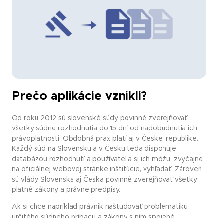
Prečo aplikácie vznikli?
Od roku 2012 sú slovenské súdy povinné zverejňovať
všetky súdne rozhodnutia do 15 dní od nadobudnutia ich
právoplatnosti. Obdobná prax platí aj v Českej republike.
Každý súd na Slovensku a v Česku teda disponuje
databázou rozhodnutí a používatelia si ich môžu, zvyčajne
na oficiálnej webovej stránke inštitúcie, vyhľadať. Zároveň
sú vlády Slovenska aj Česka povinné zverejňovať všetky
platné zákony a právne predpisy.
Ak si chce napríklad právnik naštudovať problematiku
určitého súdneho prípadu a zákony s ním spojené,