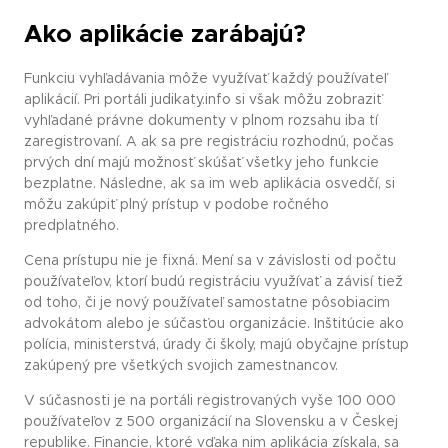
Ako aplikácie zarábajú?
Funkciu vyhľadávania môže využívať každý používateľ
aplikácií. Pri portáli judikaty.info si však môžu zobraziť
vyhľadané právne dokumenty v plnom rozsahu iba tí
zaregistrovaní. A ak sa pre registráciu rozhodnú, počas
prvých dní majú možnosť skúšať všetky jeho funkcie
bezplatne. Následne, ak sa im web aplikácia osvedčí, si
môžu zakúpiť plný prístup v podobe ročného
predplatného.
Cena prístupu nie je fixná. Mení sa v závislosti od počtu
používateľov, ktorí budú registráciu využívať a závisí tiež
od toho, či je nový používateľ samostatne pôsobiacim
advokátom alebo je súčasťou organizácie. Inštitúcie ako
polícia, ministerstvá, úrady či školy, majú obyčajne prístup
zakúpený pre všetkých svojich zamestnancov.
V súčasnosti je na portáli registrovaných vyše 100 000
používateľov z 500 organizácií na Slovensku a v Českej
republike. Financie, ktoré vďaka nim aplikácia získala, sa