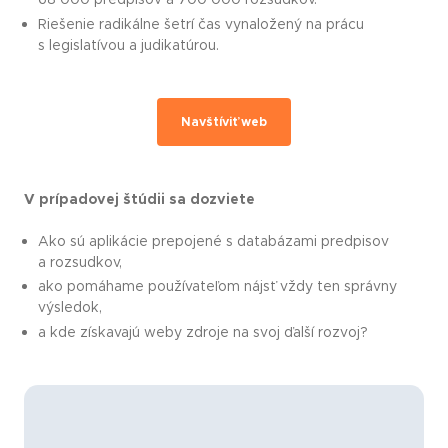
Riešenie radikálne šetrí čas vynaložený na prácu
s legislatívou a judikatúrou.
Navštíviť web
V prípadovej štúdii sa dozviete
Ako sú aplikácie prepojené s databázami predpisov
a rozsudkov,
ako pomáhame používateľom nájsť vždy ten správny
výsledok,
a kde získavajú weby zdroje na svoj ďalší rozvoj?