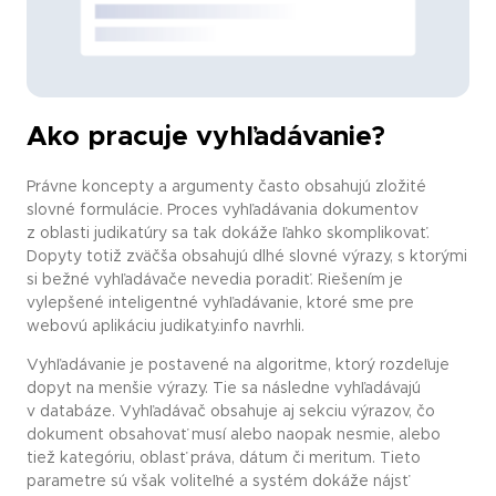
Ako pracuje vyhľadávanie?
Právne koncepty a argumenty často obsahujú zložité
slovné formulácie. Proces vyhľadávania dokumentov
z oblasti judikatúry sa tak dokáže ľahko skomplikovať.
Dopyty totiž zväčša obsahujú dlhé slovné výrazy, s ktorými
si bežné vyhľadávače nevedia poradiť. Riešením je
vylepšené inteligentné vyhľadávanie, ktoré sme pre
webovú aplikáciu judikaty.info navrhli.
Vyhľadávanie je postavené na algoritme, ktorý rozdeľuje
dopyt na menšie výrazy. Tie sa následne vyhľadávajú
v databáze. Vyhľadávač obsahuje aj sekciu výrazov, čo
dokument obsahovať musí alebo naopak nesmie, alebo
tiež kategóriu, oblasť práva, dátum či meritum. Tieto
parametre sú však voliteľné a systém dokáže nájsť