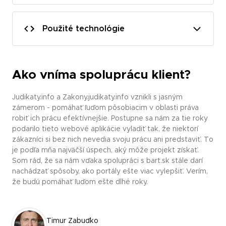
Použité technológie
Ako vníma spoluprácu klient?
Judikaty.info a Zakony.judikaty.info vznikli s jasným
zámerom - pomáhať ľuďom pôsobiacim v oblasti práva
robiť ich prácu efektívnejšie. Postupne sa nám za tie roky
podarilo tieto webové aplikácie vyladiť tak, že niektorí
zákazníci si bez nich nevedia svoju prácu ani predstaviť. To
je podľa mňa najväčší úspech, aký môže projekt získať.
Som rád, že sa nám vďaka spolupráci s bart.sk stále darí
nachádzať spôsoby, ako portály ešte viac vylepšiť. Verím,
že budú pomáhať ľuďom ešte dlhé roky.
Timur Zabuďko