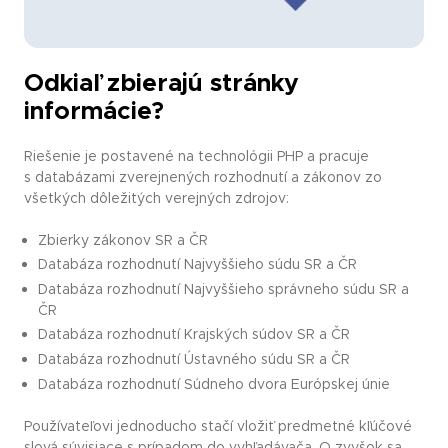
Odkiaľ zbierajú stránky
informácie?
Riešenie je postavené na technológii PHP a pracuje
s databázami zverejnených rozhodnutí a zákonov zo
všetkých dôležitých verejných zdrojov:
Zbierky zákonov SR a ČR
Databáza rozhodnutí Najvyššieho súdu SR a ČR
Databáza rozhodnutí Najvyššieho správneho súdu SR a
ČR
Databáza rozhodnutí Krajských súdov SR a ČR
Databáza rozhodnutí Ústavného súdu SR a ČR
Databáza rozhodnutí Súdneho dvora Európskej únie
Používateľovi jednoducho stačí vložiť predmetné kľúčové
slová súvisiace s prípadom do vyhľadávača. O zvyšok sa