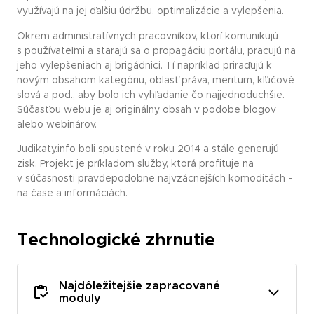
využívajú na jej ďalšiu údržbu, optimalizácie a vylepšenia.
Okrem administratívnych pracovníkov, ktorí komunikujú
s používateľmi a starajú sa o propagáciu portálu, pracujú na
jeho vylepšeniach aj brigádnici. Tí napríklad priraďujú k
novým obsahom kategóriu, oblasť práva, meritum, kľúčové
slová a pod., aby bolo ich vyhľadanie čo najjednoduchšie.
Súčasťou webu je aj originálny obsah v podobe blogov
alebo webinárov.
Judikaty.info boli spustené v roku 2014 a stále generujú
zisk. Projekt je príkladom služby, ktorá profituje na
v súčasnosti pravdepodobne najvzácnejších komoditách -
na čase a informáciách.
Technologické zhrnutie
Najdôležitejšie zapracované
moduly