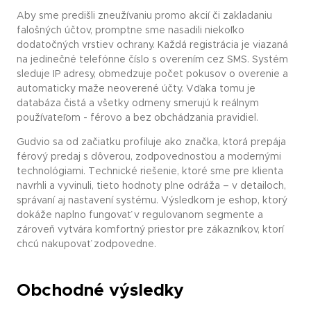
Aby sme predišli zneužívaniu promo akcií či zakladaniu
falošných účtov, promptne sme nasadili niekoľko
dodatočných vrstiev ochrany. Každá registrácia je viazaná
na jedinečné telefónne číslo s overením cez SMS. Systém
sleduje IP adresy, obmedzuje počet pokusov o overenie a
automaticky maže neoverené účty. Vďaka tomu je
databáza čistá a všetky odmeny smerujú k reálnym
používateľom - férovo a bez obchádzania pravidiel.
Gudvio sa od začiatku profiluje ako značka, ktorá prepája
férový predaj s dôverou, zodpovednosťou a modernými
technológiami. Technické riešenie, ktoré sme pre klienta
navrhli a vyvinuli, tieto hodnoty plne odráža – v detailoch,
správaní aj nastavení systému. Výsledkom je eshop, ktorý
dokáže naplno fungovať v regulovanom segmente a
zároveň vytvára komfortný priestor pre zákazníkov, ktorí
chcú nakupovať zodpovedne.
Obchodné výsledky