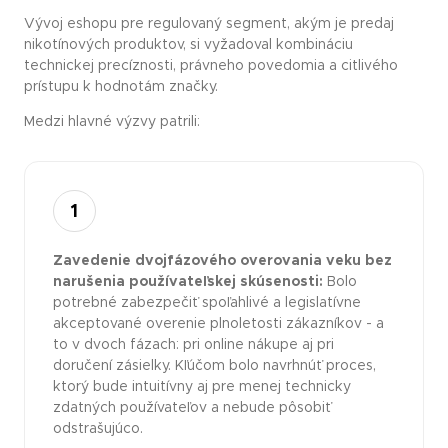
Vývoj eshopu pre regulovaný segment, akým je predaj
nikotínových produktov, si vyžadoval kombináciu
technickej precíznosti, právneho povedomia a citlivého
prístupu k hodnotám značky.
Medzi hlavné výzvy patrili:
1
Zavedenie dvojfázového overovania veku bez
narušenia používateľskej skúsenosti:
Bolo
potrebné zabezpečiť spoľahlivé a legislatívne
akceptované overenie plnoletosti zákazníkov - a
to v dvoch fázach: pri online nákupe aj pri
doručení zásielky. Kľúčom bolo navrhnúť proces,
ktorý bude intuitívny aj pre menej technicky
zdatných používateľov a nebude pôsobiť
odstrašujúco.