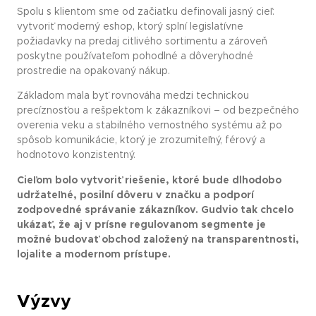
Spolu s klientom sme od začiatku definovali jasný cieľ:
vytvoriť moderný eshop, ktorý splní legislatívne
požiadavky na predaj citlivého sortimentu a zároveň
poskytne používateľom pohodlné a dôveryhodné
prostredie na opakovaný nákup.
Základom mala byť rovnováha medzi technickou
precíznosťou a rešpektom k zákazníkovi – od bezpečného
overenia veku a stabilného vernostného systému až po
spôsob komunikácie, ktorý je zrozumiteľný, férový a
hodnotovo konzistentný.
Cieľom bolo vytvoriť riešenie, ktoré bude dlhodobo
udržateľné, posilní dôveru v značku a podporí
zodpovedné správanie zákazníkov. Gudvio tak chcelo
ukázať, že aj v prísne regulovanom segmente je
možné budovať obchod založený na transparentnosti,
lojalite a modernom prístupe.
Výzvy