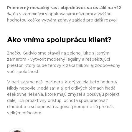
Priemerný mesačný rast objednávok sa ustálil na +12
%
, čo v kombinácii s opakovanými nákupmi a vyššou
hodnotou košíka vytvára zdravý základ pre ďalší rozvoj.
Ako vníma spoluprácu klient?
Značku Gudvio sme stavali na zelenej lúke s jasným
zámerom - vytvoriť moderný, legálny a rešpektujúci
priestor, ktorý bude férový k zákazníkovi aj zodpovedný
voči spoločnosti.
V bart.sk sme našli partnera, ktorý zdieľa tieto hodnoty.
Nikdy nepovie „nedá sa“ a aj pri citlivých témach hľadá
efektívne riešenia, ktoré majú zmysel a posúvajú projekt
ďalej. Ich proaktívny prístup, ochota spolupracovať
dlhodobo a schopnosť reagovať promptne sú pre nás
veľkým prínosom.