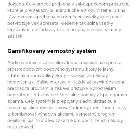
dokladu. Celý proces prebieha v zabezpečenom prostredí,
ktoré je pre zákazníka jednoduché a zrozumiteľné. Druhá
fáza overenia prebieha pri doručení zásielky, kde kuriér
potvrdzuje vek adresáta. Riešenie tak spĺňa všetky
legislatívne požiadavky bez toho, aby narušilo nákupný
zážitok.
Gamifikovaný vernostný systém
Gudvio motivuje zákazníkov k opakovaným nákupom aj
prostredníctvom bodového systému, ktorý je jasný,
čitateľný a spravodlivý. Body získavajú za nákupy,
hodnotenia aj ďalšie interakcie. Každý zákazník postupne
prechádza úrovňami a získava prístup k výhodnejším
benefitom - od zliav cez špeciálne ponuky až po dopravu
zdarma. Celý systém je prepojený s administráciou a
umožňuje klientovi nastavovať odmeny, meniť podmienky
aj kombinovať výhody s akciami. Vernostný program
posilňuje lojalitu a dáva zákazníkom pocit, že ich nákupy
majú zmysel.