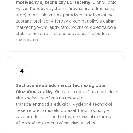
motivačný aj technicky udržateľný:
Úlohou bolo
vytvoriť bodový systém s úrovňami a odmenami,
ktorý bude zákazníkov prirodzene motivovať, no
zostane prehľadný, férový a kompatibilný s ďalšími
marketingovými aktivitami. Rovnako dôležitá bola
stabilita riešenia a jeho pripravenosť na budúce
rozširovanie.
4
Zachovanie súladu medzi technológiou a
filozofiou značky:
Gudvio sa od začiatku profiluje
ako značka založená na rešpekte,
transparentnosti a edukácii. Výsledné technické
riešenie preto muselo odrážať tieto hodnoty v
každom detaile - od textov, cez vizuál rozhrania,
až po spôsob komunikácie zliav a výhod.