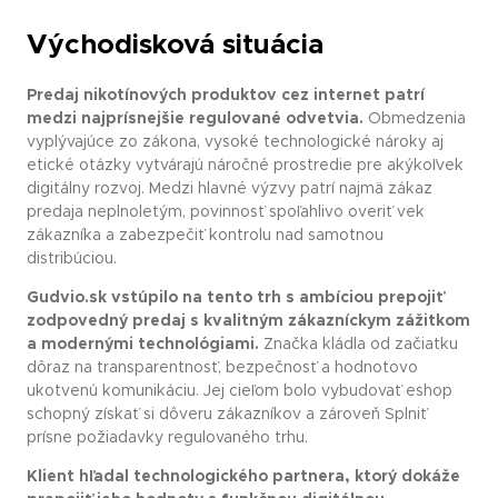
Východisková situácia
Predaj nikotínových produktov cez internet patrí
medzi najprísnejšie regulované odvetvia.
Obmedzenia
vyplývajúce zo zákona, vysoké technologické nároky aj
etické otázky vytvárajú náročné prostredie pre akýkoľvek
digitálny rozvoj. Medzi hlavné výzvy patrí najmä zákaz
predaja neplnoletým, povinnosť spoľahlivo overiť vek
zákazníka a zabezpečiť kontrolu nad samotnou
distribúciou.
Gudvio.sk vstúpilo na tento trh s ambíciou prepojiť
zodpovedný predaj s kvalitným zákazníckym zážitkom
a modernými technológiami.
Značka kládla od začiatku
dôraz na transparentnosť, bezpečnosť a hodnotovo
ukotvenú komunikáciu. Jej cieľom bolo vybudovať eshop
schopný získať si dôveru zákazníkov a zároveň Splniť
prísne požiadavky regulovaného trhu.
Klient hľadal technologického partnera, ktorý dokáže