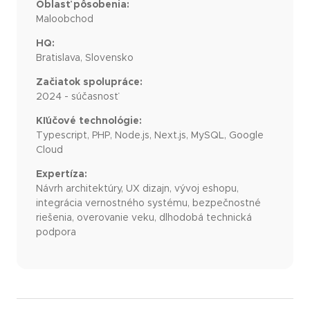
Oblasť pôsobenia:
Maloobchod
HQ:
Bratislava, Slovensko
Začiatok spolupráce:
2024 - súčasnosť
Kľúčové technológie:
Typescript, PHP, Node.js, Next.js, MySQL, Google
Cloud
Expertíza:
Návrh architektúry, UX dizajn, vývoj eshopu,
integrácia vernostného systému, bezpečnostné
riešenia, overovanie veku, dlhodobá technická
podpora