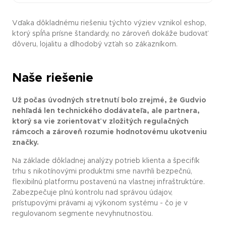
Vďaka dôkladnému riešeniu týchto výziev vznikol eshop,
ktorý spĺňa prísne štandardy, no zároveň dokáže budovať
dôveru, lojalitu a dlhodobý vzťah so zákazníkom.
Naše riešenie
Už počas úvodných stretnutí bolo zrejmé, že Gudvio
nehľadá len technického dodávateľa, ale partnera,
ktorý sa vie zorientovať v zložitých regulačných
rámcoch a zároveň rozumie hodnotovému ukotveniu
značky.
Na základe dôkladnej analýzy potrieb klienta a špecifík
trhu s nikotínovými produktmi sme navrhli bezpečnú,
flexibilnú platformu postavenú na vlastnej infraštruktúre.
Zabezpečuje plnú kontrolu nad správou údajov,
prístupovými právami aj výkonom systému - čo je v
regulovanom segmente nevyhnutnosťou.