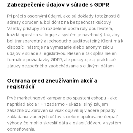
Zabezpečenie údajov v súlade s GDPR
Pri práci s osobnými údajmi, ako sú doklady totožnosti či
adresy doručenia, bol dôraz na bezpečnosť kľúčový.
Všetky prístupy sú rozdelené podľa roly používateľa,
každá operácia sa loguje a systém je navrhnutý tak, aby
bol transparentný a jednoducho auditovateľný. Klient má k
dispozícii nástroje na vymazanie alebo anonymizáciu
údajov v súlade s legislatívou. Riešenie tak spĺňa nielen
formálne požiadavky GDPR, ale poskytuje aj praktické
záruky bezpečného zaobchádzania s citlivými dátami.
Ochrana pred zneužívaním akcií a
registrácií
Prvé marketingové kampane po spustení eshopu - ako
napríklad akcia 1 + 1 zadarmo - ukázali silný záujem
zákazníkov. Zároveň sa však objavili aj viaceré prípady
zakladania viacerých účtov s cieľom opakovane čerpať
výhody, čo mohlo skresliť dáta a oslabiť dôveru v systém
odmeňovania.