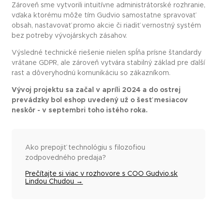
Zároveň sme vytvorili intuitívne administrátorské rozhranie,
vďaka ktorému môže tím Gudvio samostatne spravovať
obsah, nastavovať promo akcie či riadiť vernostný systém
bez potreby vývojárskych zásahov.
Výsledné technické riešenie nielen spĺňa prísne štandardy
vrátane GDPR, ale zároveň vytvára stabilný základ pre ďalší
rast a dôveryhodnú komunikáciu so zákazníkom.
Vývoj projektu sa začal v apríli 2024 a do ostrej
prevádzky bol eshop uvedený už o šesť mesiacov
neskôr - v septembri toho istého roka.
Ako prepojiť technológiu s filozofiou
zodpovedného predaja?
Prečítajte si viac v rozhovore s COO Gudvio.sk
Lindou Chudou →